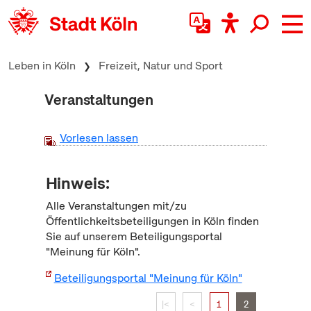
zum Inhalt springen
Leben in Köln
Freizeit, Natur und Sport
Veranstaltungen
Vorlesen lassen
Hinweis:
Alle Veranstaltungen mit/zu
Öffentlichkeitsbeteiligungen in Köln finden
Sie auf unserem Beteiligungsportal
"Meinung für Köln".
Beteiligungsportal "Meinung für Köln"
|<
<
1
2