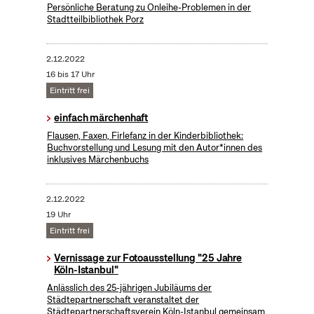
Persönliche Beratung zu Onleihe-Problemen in der
Stadtteilbibliothek Porz
2.12.2022
16 bis 17 Uhr
Eintritt frei
einfach märchenhaft
Flausen, Faxen, Firlefanz in der Kinderbibliothek:
Buchvorstellung und Lesung mit den Autor*innen des
inklusives Märchenbuchs
2.12.2022
19 Uhr
Eintritt frei
Vernissage zur Fotoausstellung "25 Jahre
Köln-Istanbul"
Anlässlich des 25-jährigen Jubiläums der
Städtepartnerschaft veranstaltet der
Städtepartnerschaftsverein Köln-Istanbul gemeinsam