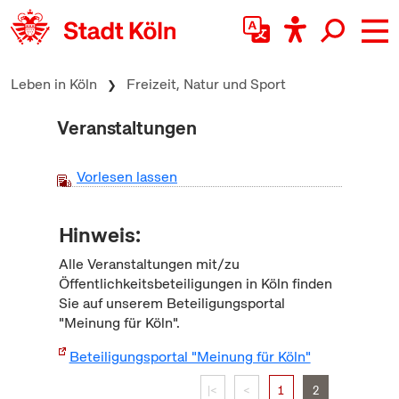
zum Inhalt springen
Leben in Köln
Freizeit, Natur und Sport
Veranstaltungen
Vorlesen lassen
Hinweis:
Alle Veranstaltungen mit/zu
Öffentlichkeitsbeteiligungen in Köln finden
Sie auf unserem Beteiligungsportal
"Meinung für Köln".
Beteiligungsportal "Meinung für Köln"
|<
<
1
2