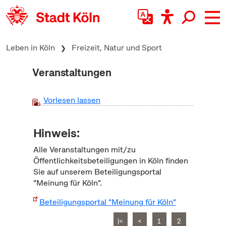
zum Inhalt springen
Leben in Köln
Freizeit, Natur und Sport
Veranstaltungen
Vorlesen lassen
Hinweis:
Alle Veranstaltungen mit/zu
Öffentlichkeitsbeteiligungen in Köln finden
Sie auf unserem Beteiligungsportal
"Meinung für Köln".
Beteiligungsportal "Meinung für Köln"
|<
<
1
2