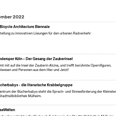
zember 2022
 Bicycle Architecture Biennale
tellung zu innovativen Lösungen für den urbanen Radverkehr
nderoper Köln – Der Gesang der Zauberinsel
t mit auf die Insel der Zauberin Alcina, und trefft berühmte Opernfiguren,
lwesen und Personen aus dem Hier und Jetzt!
cherbabys - die literarische Krabbelgruppe
entrum der Bücherbabys steht die Sprach- und Sinnesförderung der Kleinsten
Stadtteilbibliothek Mülheim.
seWelten