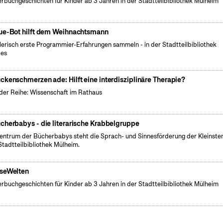
erbuchgeschichten für Kinder ab 3 Jahren in der Stadtteilbibliothek Mülheim
ue-Bot hilft dem Weihnachtsmann
lerisch erste Programmier-Erfahrungen sammeln - in der Stadtteilbibliothek
pes
ckenschmerzen ade: Hilft eine interdisziplinäre Therapie?
der Reihe: Wissenschaft im Rathaus
cherbabys - die literarische Krabbelgruppe
entrum der Bücherbabys steht die Sprach- und Sinnesförderung der Kleinsten
Stadtteilbibliothek Mülheim.
seWelten
erbuchgeschichten für Kinder ab 3 Jahren in der Stadtteilbibliothek Mülheim