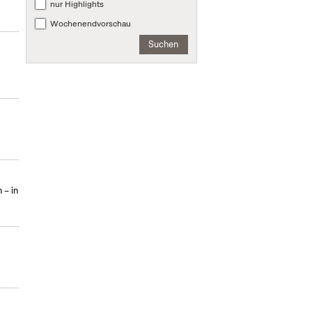
nur Highlights
Wochenendvorschau
Suchen
 – in