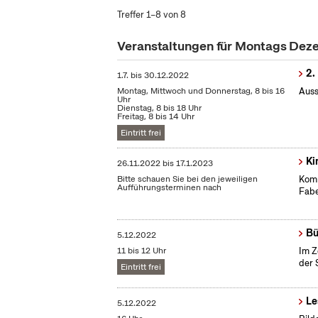
Treffer 1–8 von 8
Veranstaltungen für Montags De
2.
1.7.
bis
30.12.2022
Montag, Mittwoch und Donnerstag, 8 bis 16
Auss
Uhr
Dienstag, 8 bis 18 Uhr
Freitag, 8 bis 14 Uhr
Eintritt frei
Ki
26.11.2022
bis
17.1.2023
Bitte schauen Sie bei den jeweiligen
Komm
Aufführungsterminen nach
Fabe
Bü
5.12.2022
11 bis 12 Uhr
Im Z
der 
Eintritt frei
Le
5.12.2022