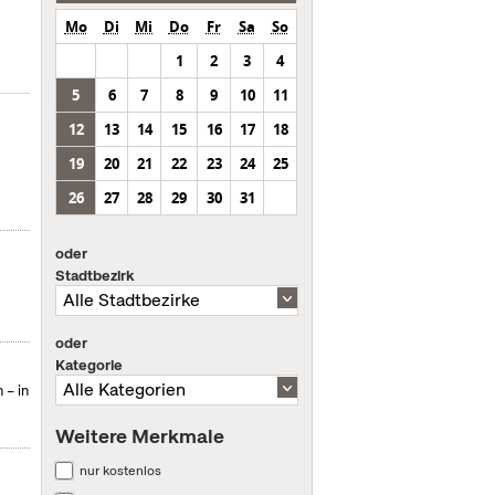
Mo
Di
Mi
Do
Fr
Sa
So
1
2
3
4
5
6
7
8
9
10
11
12
13
14
15
16
17
18
19
20
21
22
23
24
25
26
27
28
29
30
31
oder
Stadtbezirk
oder
Kategorie
 – in
Weitere Merkmale
nur kostenlos