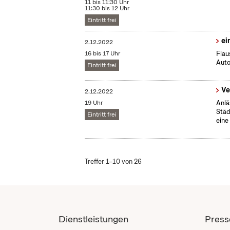
11 bis 11:30 Uhr
11:30 bis 12 Uhr
Eintritt frei
ei
2.12.2022
16 bis 17 Uhr
Flau
Auto
Eintritt frei
Ve
2.12.2022
19 Uhr
Anlä
Städ
Eintritt frei
eine
Treffer 1–10 von 26
Dienstleistungen
Press