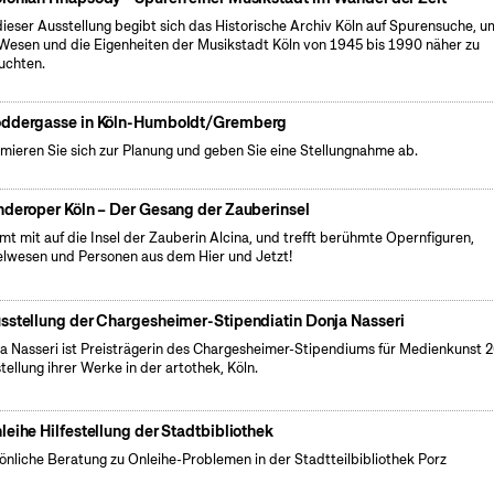
dieser Ausstellung begibt sich das Historische Archiv Köln auf Spurensuche, u
Wesen und die Eigenheiten der Musikstadt Köln von 1945 bis 1990 näher zu
uchten.
ddergasse in Köln-Humboldt/Gremberg
rmieren Sie sich zur Planung und geben Sie eine Stellungnahme ab.
nderoper Köln – Der Gesang der Zauberinsel
t mit auf die Insel der Zauberin Alcina, und trefft berühmte Opernfiguren,
lwesen und Personen aus dem Hier und Jetzt!
sstellung der Chargesheimer-Stipendiatin Donja Nasseri
a Nasseri ist Preisträgerin des Chargesheimer-Stipendiums für Medienkunst 2
tellung ihrer Werke in der artothek, Köln.
leihe Hilfestellung der Stadtbibliothek
önliche Beratung zu Onleihe-Problemen in der Stadtteilbibliothek Porz