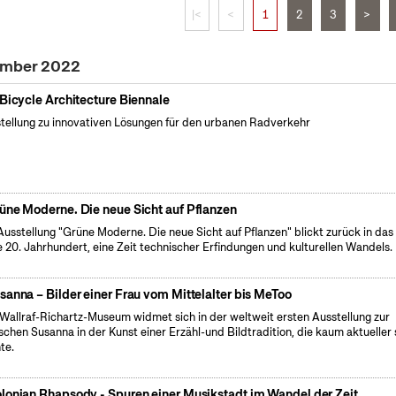
|<
<
1
2
3
>
zember 2022
 Bicycle Architecture Biennale
tellung zu innovativen Lösungen für den urbanen Radverkehr
üne Moderne. Die neue Sicht auf Pflanzen
Ausstellung "Grüne Moderne. Die neue Sicht auf Pflanzen" blickt zurück in das
e 20. Jahrhundert, eine Zeit technischer Erfindungen und kulturellen Wandels.
sanna – Bilder einer Frau vom Mittelalter bis MeToo
Wallraf-Richartz-Museum widmet sich in der weltweit ersten Ausstellung zur
ischen Susanna in der Kunst einer Erzähl-und Bildtradition, die kaum aktueller 
te.
lonian Rhapsody - Spuren einer Musikstadt im Wandel der Zeit