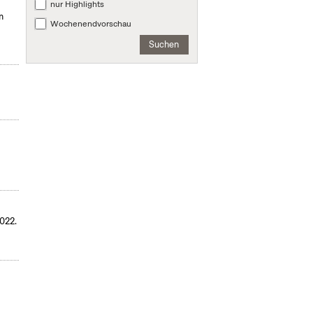
nur Highlights
m
Wochenendvorschau
Suchen
022.