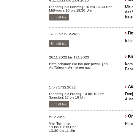
4.11.2022
bis
23.4.2023
Dienstag bis Sonntag: 10 bis 16:30 Uhr
Mit 
Mittwoch: 10 bis 19:30 Uhr
das 
bele
Eintritt frei
Ro
17.11.
bis
2.12.2022
Info
Eintritt frei
Ki
26.11.2022
bis
17.1.2023
Bitte schauen Sie bei den jeweiligen
Komm
Aufführungsterminen nach
Fabe
Au
1.
bis
17.12.2022
Dienstag bis Freitag: 13 bis 19 Uhr
Donj
Samstag: 13 bis 16 Uhr
Auss
Eintritt frei
On
2.12.2022
Vier Termine:
Pers
10 bis 10:30 Uhr
10:30 bis 11 Uhr