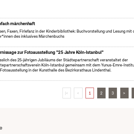
nfach märchenhaft
sen, Faxen, Firlefanz in der Kinderbibliothek: Buchvorstellung und Lesung mit
r*innen des inklusives Märchenbuchs
rnissage zur Fotoausstellung "25 Jahre Köln-Istanbul"
sslich des 25-jährigen Jubiläums der Städtepartnerschaft veranstaltet der
tepartnerschaftsverein Köln-Istanbul gemeinsam mit dem Yunus-Emre-Instit
 Fotoausstellung in der Kunsthalle des Bezirksrathaus Lindenthal.
|<
<
1
2
3
>
e