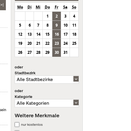
>|
Mo
Di
Mi
Do
Fr
Sa
So
1
2
3
4
5
6
7
8
9
10
11
12
13
14
15
16
17
18
19
20
21
22
23
24
25
26
27
28
29
30
31
oder
Stadtbezirk
oder
Kategorie
sein
Weitere Merkmale
nur kostenlos