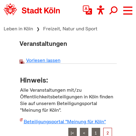
zum Inhalt springen
Leben in Köln
Freizeit, Natur und Sport
Veranstaltungen
Vorlesen lassen
Hinweis:
Alle Veranstaltungen mit/zu
Öffentlichkeitsbeteiligungen in Köln finden
Sie auf unserem Beteiligungsportal
"Meinung für Köln".
Beteiligungsportal "Meinung für Köln"
|<
<
1
2