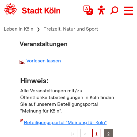
zum Inhalt springen
Leben in Köln
Freizeit, Natur und Sport
Veranstaltungen
Vorlesen lassen
Hinweis:
Alle Veranstaltungen mit/zu
Öffentlichkeitsbeteiligungen in Köln finden
Sie auf unserem Beteiligungsportal
"Meinung für Köln".
Beteiligungsportal "Meinung für Köln"
|<
<
1
2