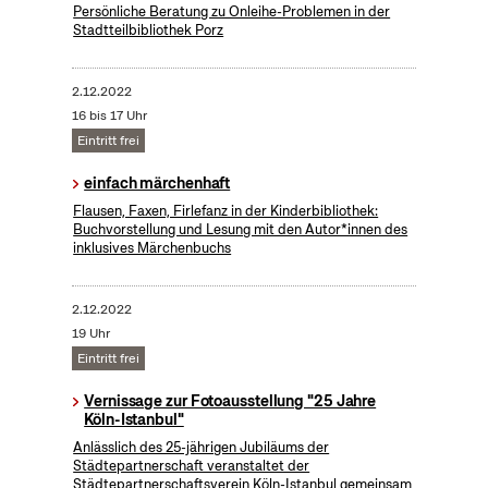
Persönliche Beratung zu Onleihe-Problemen in der
Stadtteilbibliothek Porz
2.12.2022
16 bis 17 Uhr
Eintritt frei
einfach märchenhaft
Flausen, Faxen, Firlefanz in der Kinderbibliothek:
Buchvorstellung und Lesung mit den Autor*innen des
inklusives Märchenbuchs
2.12.2022
19 Uhr
Eintritt frei
Vernissage zur Fotoausstellung "25 Jahre
Köln-Istanbul"
Anlässlich des 25-jährigen Jubiläums der
Städtepartnerschaft veranstaltet der
Städtepartnerschaftsverein Köln-Istanbul gemeinsam