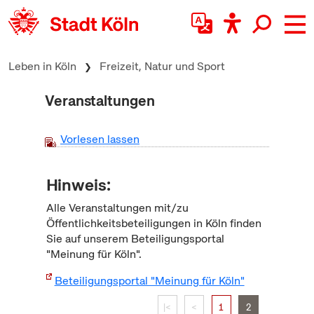
zum Inhalt springen
Leben in Köln
Freizeit, Natur und Sport
Veranstaltungen
Vorlesen lassen
Hinweis:
Alle Veranstaltungen mit/zu
Öffentlichkeitsbeteiligungen in Köln finden
Sie auf unserem Beteiligungsportal
"Meinung für Köln".
Beteiligungsportal "Meinung für Köln"
|<
<
1
2