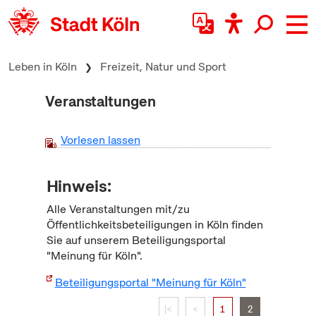
zum Inhalt springen
Leben in Köln
Freizeit, Natur und Sport
Veranstaltungen
Vorlesen lassen
Hinweis:
Alle Veranstaltungen mit/zu
Öffentlichkeitsbeteiligungen in Köln finden
Sie auf unserem Beteiligungsportal
"Meinung für Köln".
Beteiligungsportal "Meinung für Köln"
|<
<
1
2