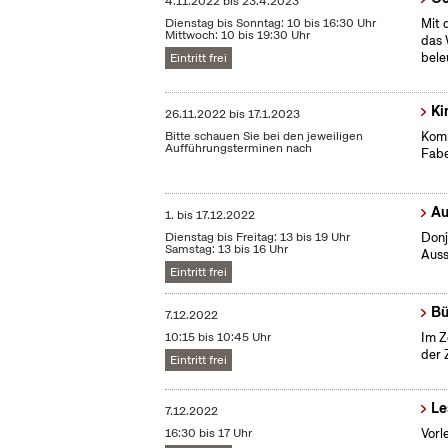
4.11.2022
bis
23.4.2023
Dienstag bis Sonntag: 10 bis 16:30 Uhr
Mit 
Mittwoch: 10 bis 19:30 Uhr
das 
bele
Eintritt frei
Ki
26.11.2022
bis
17.1.2023
Bitte schauen Sie bei den jeweiligen
Komm
Aufführungsterminen nach
Fabe
Au
1.
bis
17.12.2022
Dienstag bis Freitag: 13 bis 19 Uhr
Donj
Samstag: 13 bis 16 Uhr
Auss
Eintritt frei
Bü
7.12.2022
10:15 bis 10:45 Uhr
Im Z
der 
Eintritt frei
Le
7.12.2022
16:30 bis 17 Uhr
Vorl