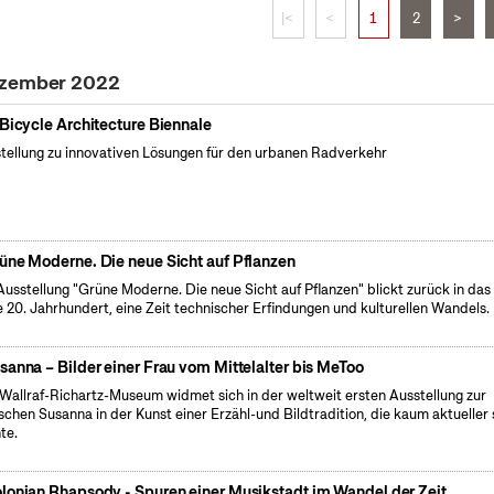
|<
<
1
2
>
ezember 2022
 Bicycle Architecture Biennale
tellung zu innovativen Lösungen für den urbanen Radverkehr
üne Moderne. Die neue Sicht auf Pflanzen
Ausstellung "Grüne Moderne. Die neue Sicht auf Pflanzen" blickt zurück in das
e 20. Jahrhundert, eine Zeit technischer Erfindungen und kulturellen Wandels.
sanna – Bilder einer Frau vom Mittelalter bis MeToo
Wallraf-Richartz-Museum widmet sich in der weltweit ersten Ausstellung zur
ischen Susanna in der Kunst einer Erzähl-und Bildtradition, die kaum aktueller 
te.
lonian Rhapsody - Spuren einer Musikstadt im Wandel der Zeit