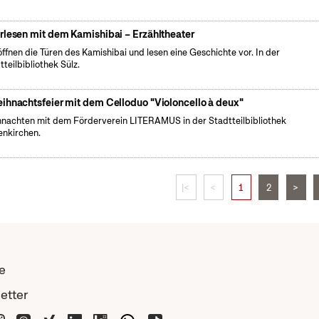
rlesen mit dem Kamishibai – Erzähltheater
öffnen die Türen des Kamishibai und lesen eine Geschichte vor. In der
tteilbibliothek Sülz.
ihnachtsfeier mit dem Celloduo "Violoncello à deux"
nachten mit dem Förderverein LITERAMUS in der Stadtteilbibliothek
nkirchen.
|<
<
1
2
>
e
etter