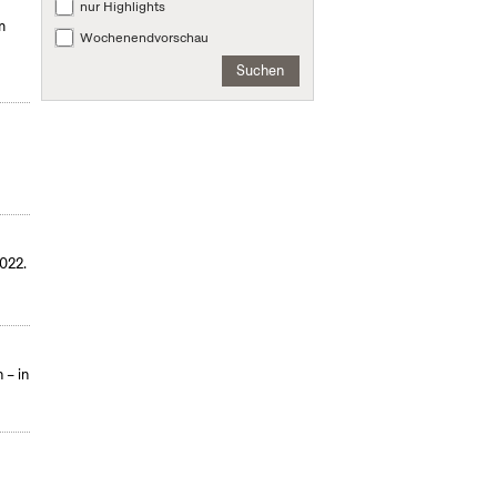
nur Highlights
m
Wochenendvorschau
Suchen
022.
 – in