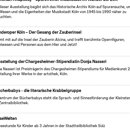
dieser Ausstellung begibt sich das Historische Archiv Köln auf Spurensuche, u
Wesen und die Eigenheiten der Musikstadt Köln von 1945 bis 1990 näher zu
uchten.
nderoper Köln – Der Gesang der Zauberinsel
t mit auf die Insel der Zauberin Alcina, und trefft berühmte Opernfiguren,
lwesen und Personen aus dem Hier und Jetzt!
sstellung der Chargesheimer-Stipendiatin Donja Nasseri
a Nasseri ist Preisträgerin des Chargesheimer-Stipendiums für Medienkunst 2
tellung ihrer Werke in der artothek, Köln.
cherbabys - die literarische Krabbelgruppe
entrum der Bücherbabys steht die Sprach- und Sinnesförderung der Kleinsten
Zentralbibliothek.
seWelten
esestunde für Kinder ab 3 Jahren in der Stadtteilbibliothek Sülz