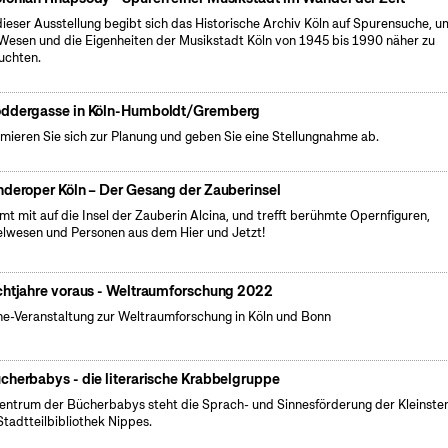
dieser Ausstellung begibt sich das Historische Archiv Köln auf Spurensuche, u
Wesen und die Eigenheiten der Musikstadt Köln von 1945 bis 1990 näher zu
uchten.
ddergasse in Köln-Humboldt/Gremberg
rmieren Sie sich zur Planung und geben Sie eine Stellungnahme ab.
nderoper Köln – Der Gesang der Zauberinsel
t mit auf die Insel der Zauberin Alcina, und trefft berühmte Opernfiguren,
lwesen und Personen aus dem Hier und Jetzt!
chtjahre voraus - Weltraumforschung 2022
ne-Veranstaltung zur Weltraumforschung in Köln und Bonn
cherbabys - die literarische Krabbelgruppe
entrum der Bücherbabys steht die Sprach- und Sinnesförderung der Kleinsten
Stadtteilbibliothek Nippes.