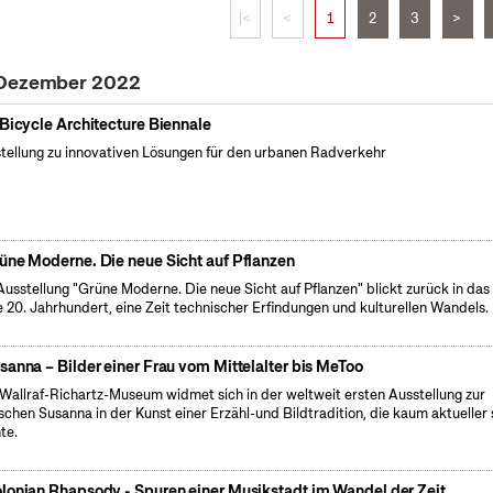
|<
<
1
2
3
>
 Dezember 2022
 Bicycle Architecture Biennale
tellung zu innovativen Lösungen für den urbanen Radverkehr
üne Moderne. Die neue Sicht auf Pflanzen
Ausstellung "Grüne Moderne. Die neue Sicht auf Pflanzen" blickt zurück in das
e 20. Jahrhundert, eine Zeit technischer Erfindungen und kulturellen Wandels.
sanna – Bilder einer Frau vom Mittelalter bis MeToo
Wallraf-Richartz-Museum widmet sich in der weltweit ersten Ausstellung zur
ischen Susanna in der Kunst einer Erzähl-und Bildtradition, die kaum aktueller 
te.
lonian Rhapsody - Spuren einer Musikstadt im Wandel der Zeit