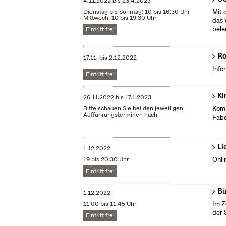
4.11.2022
bis
23.4.2023
Dienstag bis Sonntag: 10 bis 16:30 Uhr
Mit 
Mittwoch: 10 bis 19:30 Uhr
das 
bele
Eintritt frei
Ro
17.11.
bis
2.12.2022
Info
Eintritt frei
Ki
26.11.2022
bis
17.1.2023
Bitte schauen Sie bei den jeweiligen
Komm
Aufführungsterminen nach
Fabe
Li
1.12.2022
19 bis 20:30 Uhr
Onli
Eintritt frei
Bü
1.12.2022
11:00 bis 11:45 Uhr
Im Z
der 
Eintritt frei