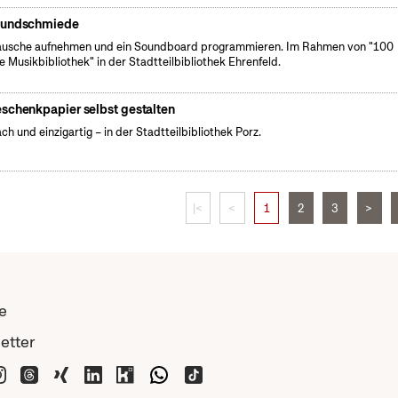
undschmiede
usche aufnehmen und ein Soundboard programmieren. Im Rahmen von "100
e Musikbibliothek" in der Stadtteilbibliothek Ehrenfeld.
schenkpapier selbst gestalten
ach und einzigartig – in der Stadtteilbibliothek Porz.
|<
<
1
2
3
>
e
etter