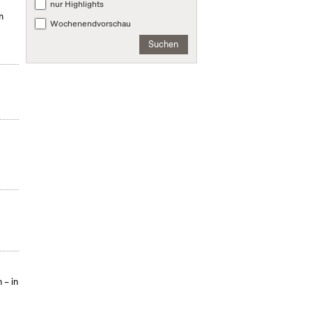
nur Highlights
m
Wochenendvorschau
Suchen
 – in