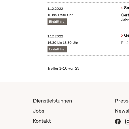
So
1.12.2022
16 bis 17:30 Uhr
Gerä
Jahr
Eintritt frei
Ge
1.12.2022
16:30 bis 18:30 Uhr
Einf
Eintritt frei
Treffer 1–10 von 23
Dienstleistungen
Press
Jobs
Newsl
Kontakt