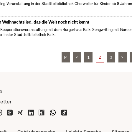
ng-Veranstaltung in der Stadtteilbibliothek Chorweiler für Kinder ab 8 Jahren
n Weihnachtslied, das die Welt noch nicht kennt
 Kooperationsveranstaltung mit dem Bürgerhaus Kalk: Songwriting mit Gereo
er in der Stadtteilbibliothek Kalk.
|<
<
1
2
3
>
e
etter
heit
Gebärdensprache
Leichte Sprache
Sitemap