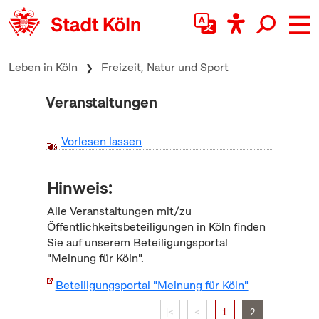
zum Inhalt springen
Leben in Köln
Freizeit, Natur und Sport
Veranstaltungen
Vorlesen lassen
Hinweis:
Alle Veranstaltungen mit/zu
Öffentlichkeitsbeteiligungen in Köln finden
Sie auf unserem Beteiligungsportal
"Meinung für Köln".
Beteiligungsportal "Meinung für Köln"
|<
<
1
2