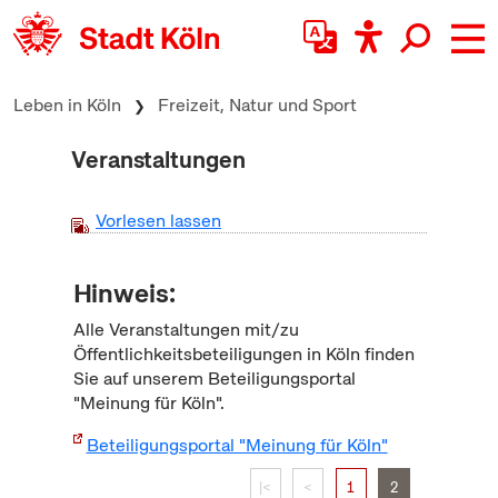
zum Inhalt springen
Leben in Köln
Freizeit, Natur und Sport
Veranstaltungen
Vorlesen lassen
Hinweis:
Alle Veranstaltungen mit/zu
Öffentlichkeitsbeteiligungen in Köln finden
Sie auf unserem Beteiligungsportal
"Meinung für Köln".
Beteiligungsportal "Meinung für Köln"
|<
<
1
2