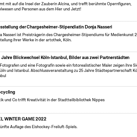
t mit auf die Insel der Zauberin Alcina, und trefft berühmte Opernfiguren,
lwesen und Personen aus dem Hier und Jetzt!
sstellung der Chargesheimer-Stipendiatin Donja Nasseri
a Nasseri ist Preisträgerin des Chargesheimer-Stipendiums für Medienkunst 2
tellung ihrer Werke in der artothek, Köln.
 Jahre Blickwechsel Köln-Istanbul, Bilder aus zwei Partnerstädten
 Fotografen und eine Fotografin sowie ein fotorealistischer Maler zeigen ihre S
Köln und Istanbul. Abschlussveranstaltung zu 25 Jahre Städtepartnerschaft Kö
nbul
cycling
tik und Co trifft Kreativität in der Stadtteilbibliothek Nippes
L WINTER GAME 2022
fünfte Auflage des Eishockey-Freiluft-Spiels.