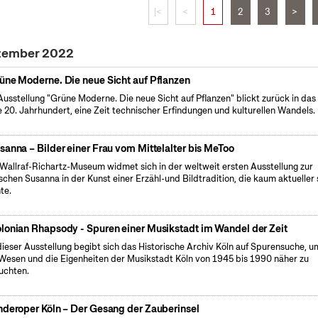
|<
<
1
2
3
>
ezember 2022
üne Moderne. Die neue Sicht auf Pflanzen
Ausstellung "Grüne Moderne. Die neue Sicht auf Pflanzen" blickt zurück in das
e 20. Jahrhundert, eine Zeit technischer Erfindungen und kulturellen Wandels.
sanna – Bilder einer Frau vom Mittelalter bis MeToo
Wallraf-Richartz-Museum widmet sich in der weltweit ersten Ausstellung zur
ischen Susanna in der Kunst einer Erzähl-und Bildtradition, die kaum aktueller 
te.
lonian Rhapsody - Spuren einer Musikstadt im Wandel der Zeit
dieser Ausstellung begibt sich das Historische Archiv Köln auf Spurensuche, u
Wesen und die Eigenheiten der Musikstadt Köln von 1945 bis 1990 näher zu
uchten.
nderoper Köln – Der Gesang der Zauberinsel