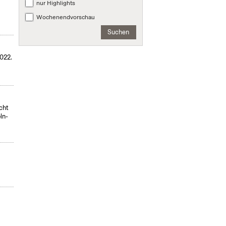
nur Highlights
Wochenendvorschau
Suchen
022.
icht
ln-