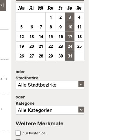
>|
Mo
Di
Mi
Do
Fr
Sa
So
1
2
3
4
5
6
7
8
9
10
11
12
13
14
15
16
17
18
19
20
21
22
23
24
25
26
27
28
29
30
31
oder
Stadtbezirk
sein
oder
Kategorie
m
Weitere Merkmale
nur kostenlos