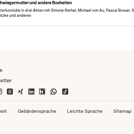
hwiegermutter und andere Bosheiten
terkomödie in drei Akten mit Simone Rethel, Michael von Au, Pascal Breuer, 
tzke und anderen
e
etter
heit
Gebärdensprache
Leichte Sprache
Sitemap