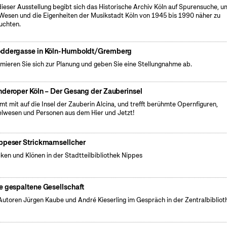
dieser Ausstellung begibt sich das Historische Archiv Köln auf Spurensuche, u
Wesen und die Eigenheiten der Musikstadt Köln von 1945 bis 1990 näher zu
uchten.
ddergasse in Köln-Humboldt/Gremberg
rmieren Sie sich zur Planung und geben Sie eine Stellungnahme ab.
nderoper Köln – Der Gesang der Zauberinsel
t mit auf die Insel der Zauberin Alcina, und trefft berühmte Opernfiguren,
lwesen und Personen aus dem Hier und Jetzt!
ppeser Strickmamsellcher
cken und Klönen in der Stadtteilbibliothek Nippes
e gespaltene Gesellschaft
Autoren Jürgen Kaube und André Kieserling im Gespräch in der Zentralbibliot