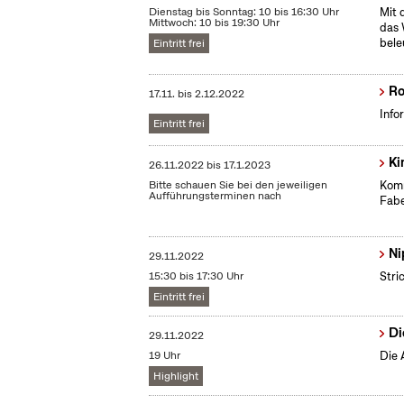
Dienstag bis Sonntag: 10 bis 16:30 Uhr
Mit 
Mittwoch: 10 bis 19:30 Uhr
das 
bele
Eintritt frei
Ro
17.11.
bis
2.12.2022
Info
Eintritt frei
Ki
26.11.2022
bis
17.1.2023
Bitte schauen Sie bei den jeweiligen
Komm
Aufführungsterminen nach
Fabe
Ni
29.11.2022
15:30 bis 17:30 Uhr
Stri
Eintritt frei
Di
29.11.2022
19 Uhr
Die 
Highlight