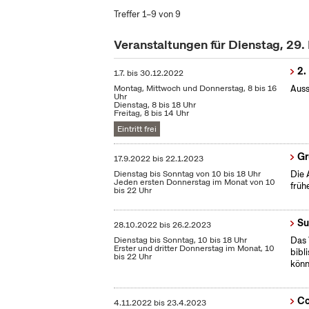
Treffer 1–9 von 9
Veranstaltungen für Dienstag, 29
2.
1.7.
bis
30.12.2022
Montag, Mittwoch und Donnerstag, 8 bis 16
Auss
Uhr
Dienstag, 8 bis 18 Uhr
Freitag, 8 bis 14 Uhr
Eintritt frei
Gr
17.9.2022
bis
22.1.2023
Dienstag bis Sonntag von 10 bis 18 Uhr
Die 
Jeden ersten Donnerstag im Monat von 10
früh
bis 22 Uhr
Su
28.10.2022
bis
26.2.2023
Dienstag bis Sonntag, 10 bis 18 Uhr
Das 
Erster und dritter Donnerstag im Monat, 10
bibl
bis 22 Uhr
könn
Co
4.11.2022
bis
23.4.2023