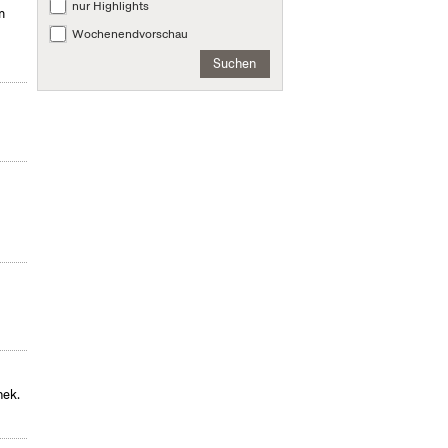
nur Highlights
m
Wochenendvorschau
Suchen
hek.