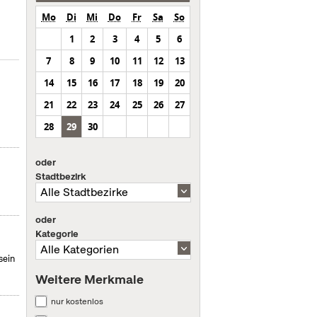
Mo
Di
Mi
Do
Fr
Sa
So
1
2
3
4
5
6
7
8
9
10
11
12
13
14
15
16
17
18
19
20
21
22
23
24
25
26
27
28
29
30
oder
Stadtbezirk
oder
Kategorie
sein
Weitere Merkmale
nur kostenlos