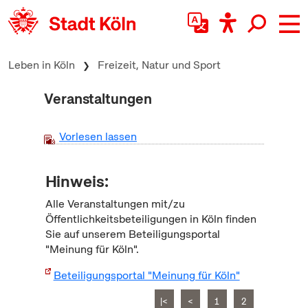
zum Inhalt springen
Leben in Köln
Freizeit, Natur und Sport
Veranstaltungen
Vorlesen lassen
Hinweis:
Alle Veranstaltungen mit/zu
Öffentlichkeitsbeteiligungen in Köln finden
Sie auf unserem Beteiligungsportal
"Meinung für Köln".
Beteiligungsportal "Meinung für Köln"
|<
<
1
2