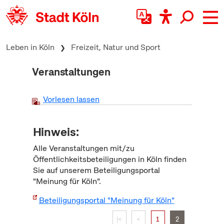
zum Inhalt springen
Leben in Köln
Freizeit, Natur und Sport
Veranstaltungen
Vorlesen lassen
Hinweis:
Alle Veranstaltungen mit/zu
Öffentlichkeitsbeteiligungen in Köln finden
Sie auf unserem Beteiligungsportal
"Meinung für Köln".
Beteiligungsportal "Meinung für Köln"
|<
<
1
2