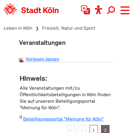
zum Inhalt springen
Leben in Köln
Freizeit, Natur und Sport
Veranstaltungen
Vorlesen lassen
Hinweis:
Alle Veranstaltungen mit/zu
Öffentlichkeitsbeteiligungen in Köln finden
Sie auf unserem Beteiligungsportal
"Meinung für Köln".
Beteiligungsportal "Meinung für Köln"
|<
<
1
2