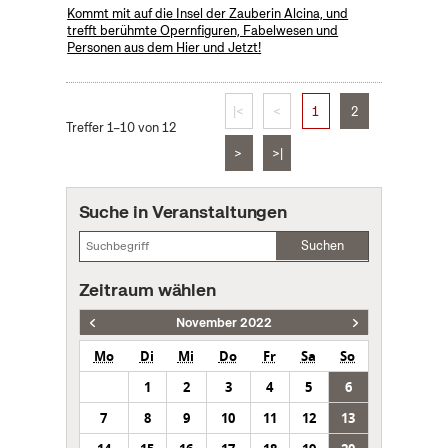
Kommt mit auf die Insel der Zauberin Alcina, und
trefft berühmte Opernfiguren, Fabelwesen und
Personen aus dem Hier und Jetzt!
|<
<
1
2
Treffer 1–10 von 12
>
>|
Suche in Veranstaltungen
Suchen
Zeitraum wählen
November 2022
Mo
Di
Mi
Do
Fr
Sa
So
1
2
3
4
5
6
7
8
9
10
11
12
13