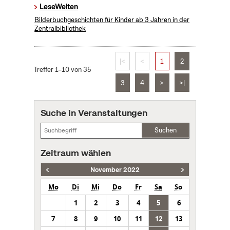
LeseWelten
Bilderbuchgeschichten für Kinder ab 3 Jahren in der
Zentralbibliothek
|<
<
1
2
Treffer 1–10 von 35
3
4
>
>|
Suche in Veranstaltungen
Suchen
Zeitraum wählen
November 2022
Mo
Di
Mi
Do
Fr
Sa
So
1
2
3
4
5
6
7
8
9
10
11
12
13