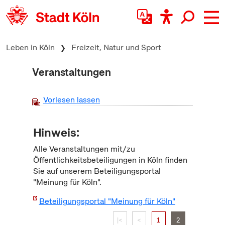
zum Inhalt springen
Leben in Köln
Freizeit, Natur und Sport
Veranstaltungen
Vorlesen lassen
Hinweis:
Alle Veranstaltungen mit/zu
Öffentlichkeitsbeteiligungen in Köln finden
Sie auf unserem Beteiligungsportal
"Meinung für Köln".
Beteiligungsportal "Meinung für Köln"
|<
<
1
2