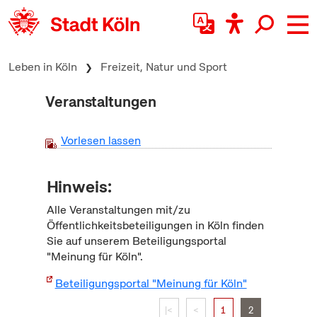
zum Inhalt springen
Leben in Köln
Freizeit, Natur und Sport
Veranstaltungen
Vorlesen lassen
Hinweis:
Alle Veranstaltungen mit/zu
Öffentlichkeitsbeteiligungen in Köln finden
Sie auf unserem Beteiligungsportal
"Meinung für Köln".
Beteiligungsportal "Meinung für Köln"
|<
<
1
2