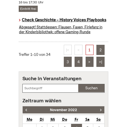
16 bis 17:30 Uhr
Eintritt frei
Check Geschichte – History Voices Playbooks
Abgesagt! Stattdessen: Flausen, Faxen, Firlefanz in
der Kinderbibliothek: offene Gaming-Runde
|<
<
1
2
Treffer 1–10 von 34
3
4
>
>|
Suche in Veranstaltungen
Suchen
Zeitraum wählen
November 2022
Mo
Di
Mi
Do
Fr
Sa
So