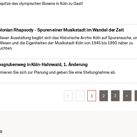
spitze des olympischen Boxens in Köln zu Gast!
lonian Rhapsody - Spuren einer Musikstadt im Wandel der Zeit
dieser Ausstellung begibt sich das Historische Archiv Köln auf Spurensuche, u
Wesen und die Eigenheiten der Musikstadt Köln von 1945 bis 1990 näher zu
uchten.
esgrubenweg in Köln-Hahnwald, 1. Änderung
rmieren Sie sich zur Planung und geben Sie eine Stellungnahme ab.
|<
<
1
2
3
>
e