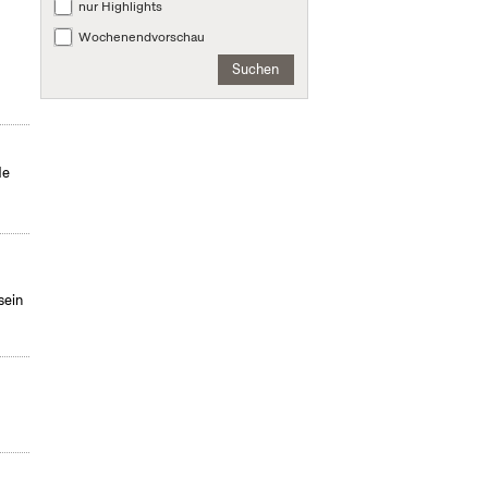
nur Highlights
Wochenendvorschau
Suchen
de
sein