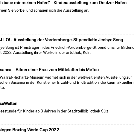
ch baue mir meinen Hafen" - Kinderausstellung zum Deutzer Hafen
en Sie vorbei und schauen sich die Ausstellung an.
LLO! - Ausstellung der Vordemberge-Stipendiatin Jeehye Song
ye Song ist Preisträgerin des Friedrich-Vordemberge-Stipendiums für Bilden
t 2022. Ausstellung ihrer Werke in der artothek, Köln.
sanna – Bilder einer Frau vom Mittelalter bis MeToo
Wallraf-Richartz-Museum widmet sich in der weltweit ersten Ausstellung zur
ischen Susanna in der Kunst einer Erzähl-und Bildtradition, die kaum aktueller 
te.
seWelten
esestunde für Kinder ab 3 Jahren in der Stadtteilbibliothek Sülz
logne Boxing World Cup 2022