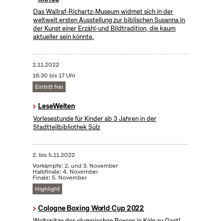
Das Wallraf-Richartz-Museum widmet sich in der
weltweit ersten Ausstellung zur biblischen Susanna in
der Kunst einer Erzähl-und Bildtradition, die kaum
aktueller sein könnte.
2.11.2022
16:30 bis 17 Uhr
Eintritt frei
LeseWelten
Vorlesestunde für Kinder ab 3 Jahren in der
Stadtteilbibliothek Sülz
2.
bis
5.11.2022
Vorkämpfe: 2. und 3. November
Halbfinale: 4. November
Finale: 5. November
Highlight
Cologne Boxing World Cup 2022
Weltspitze des olympischen Boxens in Köln zu Gast!