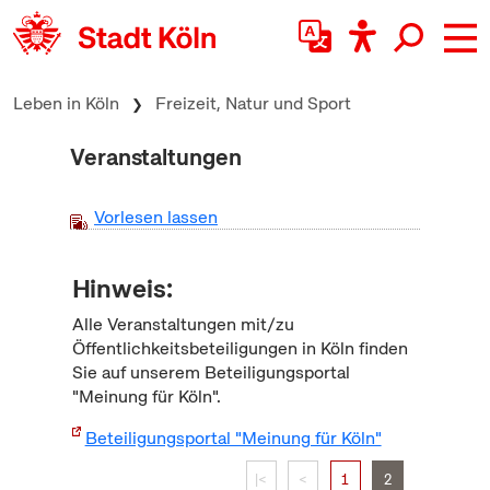
zum Inhalt springen
Leben in Köln
Freizeit, Natur und Sport
Veranstaltungen
Vorlesen lassen
Hinweis:
Alle Veranstaltungen mit/zu
Öffentlichkeitsbeteiligungen in Köln finden
Sie auf unserem Beteiligungsportal
"Meinung für Köln".
Beteiligungsportal "Meinung für Köln"
|<
<
1
2