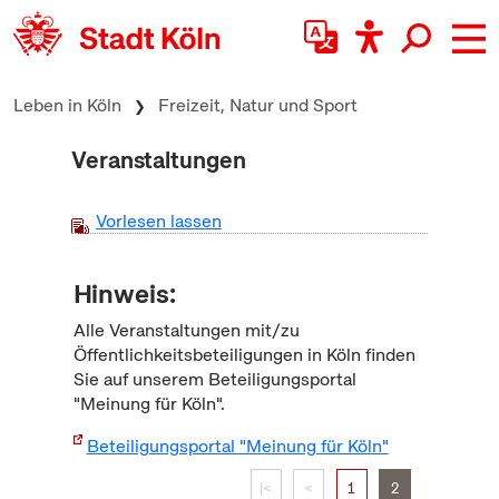
zum Inhalt springen
Leben in Köln
Freizeit, Natur und Sport
Veranstaltungen
Vorlesen lassen
Hinweis:
Alle Veranstaltungen mit/zu
Öffentlichkeitsbeteiligungen in Köln finden
Sie auf unserem Beteiligungsportal
"Meinung für Köln".
Beteiligungsportal "Meinung für Köln"
|<
<
1
2