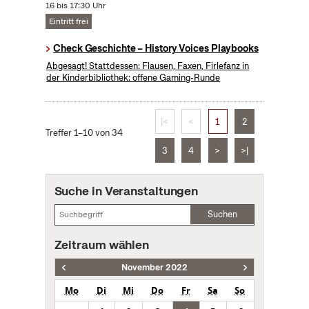
16 bis 17:30 Uhr
Eintritt frei
Check Geschichte – History Voices Playbooks
Abgesagt! Stattdessen: Flausen, Faxen, Firlefanz in
der Kinderbibliothek: offene Gaming-Runde
|<
<
1
2
Treffer 1–10 von 34
3
4
>
>|
Suche in Veranstaltungen
Suchen
Zeitraum wählen
November 2022
Mo
Di
Mi
Do
Fr
Sa
So