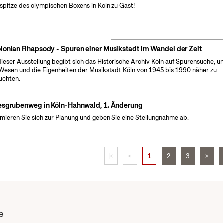
spitze des olympischen Boxens in Köln zu Gast!
lonian Rhapsody - Spuren einer Musikstadt im Wandel der Zeit
dieser Ausstellung begibt sich das Historische Archiv Köln auf Spurensuche, u
Wesen und die Eigenheiten der Musikstadt Köln von 1945 bis 1990 näher zu
uchten.
esgrubenweg in Köln-Hahnwald, 1. Änderung
rmieren Sie sich zur Planung und geben Sie eine Stellungnahme ab.
|<
<
1
2
3
>
e