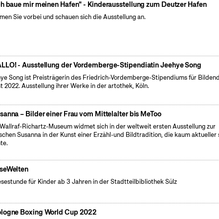
ch baue mir meinen Hafen" - Kinderausstellung zum Deutzer Hafen
en Sie vorbei und schauen sich die Ausstellung an.
LLO! - Ausstellung der Vordemberge-Stipendiatin Jeehye Song
ye Song ist Preisträgerin des Friedrich-Vordemberge-Stipendiums für Bilden
t 2022. Ausstellung ihrer Werke in der artothek, Köln.
sanna – Bilder einer Frau vom Mittelalter bis MeToo
Wallraf-Richartz-Museum widmet sich in der weltweit ersten Ausstellung zur
ischen Susanna in der Kunst einer Erzähl-und Bildtradition, die kaum aktueller 
te.
seWelten
esestunde für Kinder ab 3 Jahren in der Stadtteilbibliothek Sülz
logne Boxing World Cup 2022