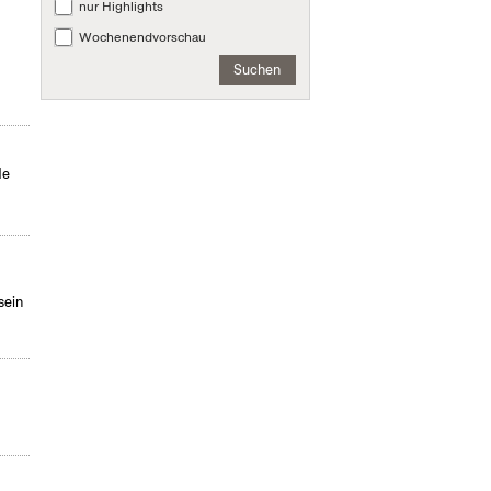
nur Highlights
Wochenendvorschau
Suchen
de
sein