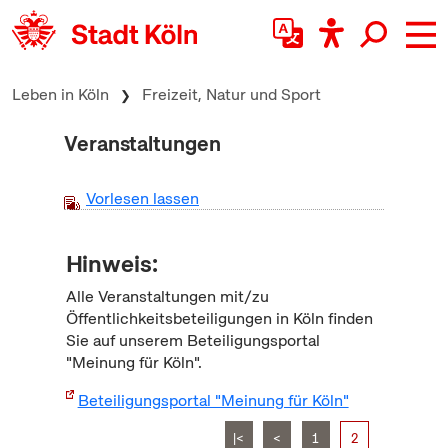
zum Inhalt springen
Leben in Köln
Freizeit, Natur und Sport
Veranstaltungen
Vorlesen lassen
Hinweis:
Alle Veranstaltungen mit/zu
Öffentlichkeitsbeteiligungen in Köln finden
Sie auf unserem Beteiligungsportal
"Meinung für Köln".
Beteiligungsportal "Meinung für Köln"
|<
<
1
2