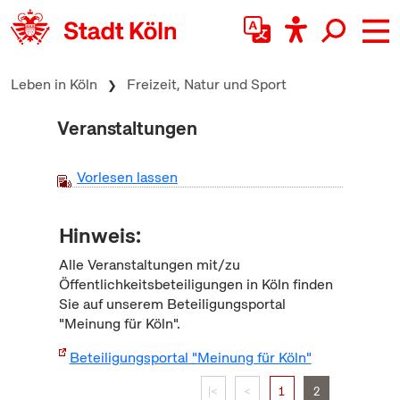
zum Inhalt springen
Leben in Köln
Freizeit, Natur und Sport
Veranstaltungen
Vorlesen lassen
Hinweis:
Alle Veranstaltungen mit/zu
Öffentlichkeitsbeteiligungen in Köln finden
Sie auf unserem Beteiligungsportal
"Meinung für Köln".
Beteiligungsportal "Meinung für Köln"
|<
<
1
2