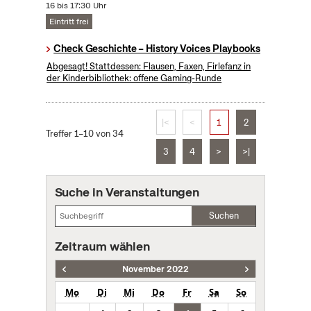
16 bis 17:30 Uhr
Eintritt frei
Check Geschichte – History Voices Playbooks
Abgesagt! Stattdessen: Flausen, Faxen, Firlefanz in
der Kinderbibliothek: offene Gaming-Runde
|<
<
1
2
Treffer 1–10 von 34
3
4
>
>|
Suche in Veranstaltungen
Suchen
Zeitraum wählen
November 2022
Mo
Di
Mi
Do
Fr
Sa
So