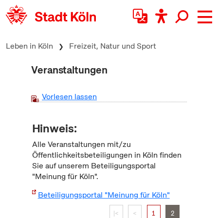
zum Inhalt springen
Leben in Köln
Freizeit, Natur und Sport
Veranstaltungen
Vorlesen lassen
Hinweis:
Alle Veranstaltungen mit/zu
Öffentlichkeitsbeteiligungen in Köln finden
Sie auf unserem Beteiligungsportal
"Meinung für Köln".
Beteiligungsportal "Meinung für Köln"
|<
<
1
2