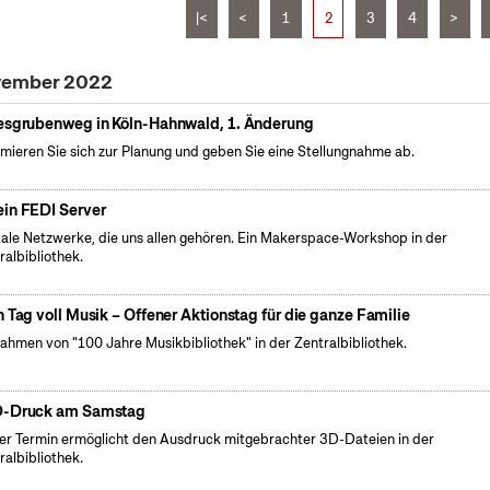
|<
<
1
2
3
4
>
ovember 2022
esgrubenweg in Köln-Hahnwald, 1. Änderung
rmieren Sie sich zur Planung und geben Sie eine Stellungnahme ab.
in FEDI Server
itale Netzwerke, die uns allen gehören. Ein Makerspace-Workshop in der
ralbibliothek.
n Tag voll Musik – Offener Aktionstag für die ganze Familie
ahmen von "100 Jahre Musikbibliothek" in der Zentralbibliothek.
-Druck am Samstag
er Termin ermöglicht den Ausdruck mitgebrachter 3D-Dateien in der
ralbibliothek.