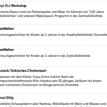
nyl-DJ-Workshop
nische Basics rund um Plattenspieler und Mixer. Im Rahmen von "100 Jahre
kbibliothek" und unserem Makerspace-Programm in der Zentralbibliothek.
seWelten
erbuchgeschichten für Kinder ab 3 Jahren in der Stadtteilbibliothek Chorweile
seWelten
erbuchgeschichten für Kinder ab 3 Jahren in der Zentralbibliothek
utsch-Türkisches Chorkonzert
insam mit dem Kölner Yunus-Emre-Institut feiert der
tepartnerschaftsverein Köln-Istanbul sein 25-jähriges Jubiläum mit einem
sch-türkischen Chorkonzert im Bürgerzentrum Ehrenfeld.
ena Uhlig
beliebte Schauspielerin über Nestbau, Möbelkäufe mit Mann und Mäusen und 