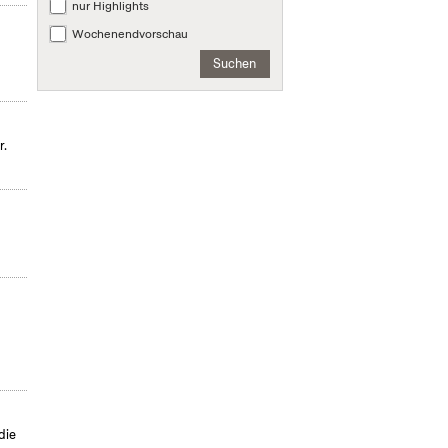
nur Highlights
Wochenendvorschau
Suchen
r.
die