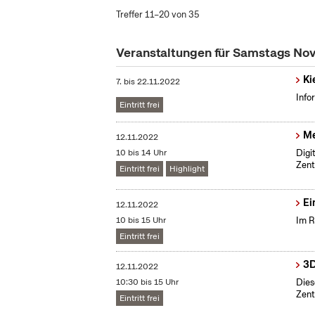
Treffer 11–20 von 35
Veranstaltungen für Samstags N
Ki
7.
bis
22.11.2022
Info
Eintritt frei
Me
12.11.2022
10 bis 14 Uhr
​Dig
Zent
Eintritt frei
Highlight
Ei
12.11.2022
10 bis 15 Uhr
Im R
Eintritt frei
3D
12.11.2022
10:30 bis 15 Uhr
Dies
Zent
Eintritt frei