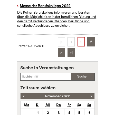
Messe der Berufskollegs 2022
Die Kölner Berufskollegs informieren und beraten
über die Möglichkeiten in der beruflichen Bildung und
den damit verbundenen Chancen, berufliche und
schulische Abschlüsse zu erreichen.
|<
<
1
2
Treffer 1–10 von 16
>
>|
Suche in Veranstaltungen
Suchen
Zeitraum wählen
November 2022
Mo
Di
Mi
Do
Fr
Sa
So
1
2
3
4
5
6