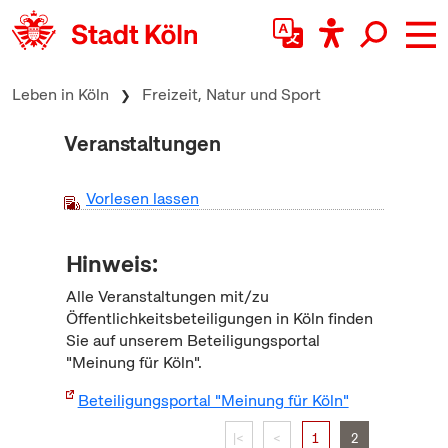
zum Inhalt springen
Leben in Köln
Freizeit, Natur und Sport
Veranstaltungen
Vorlesen lassen
Hinweis:
Alle Veranstaltungen mit/zu
Öffentlichkeitsbeteiligungen in Köln finden
Sie auf unserem Beteiligungsportal
"Meinung für Köln".
Beteiligungsportal "Meinung für Köln"
|<
<
1
2