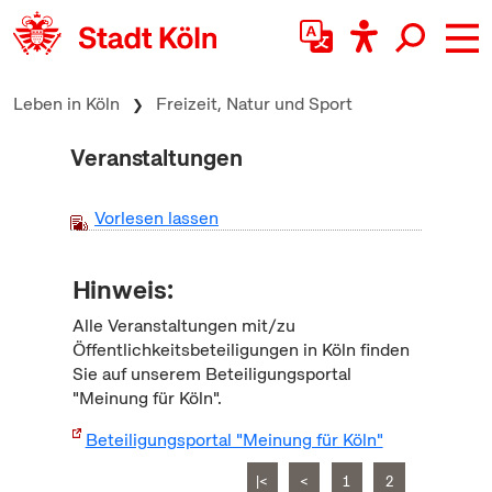
zum Inhalt springen
Leben in Köln
Freizeit, Natur und Sport
Veranstaltungen
Vorlesen lassen
Hinweis:
Alle Veranstaltungen mit/zu
Öffentlichkeitsbeteiligungen in Köln finden
Sie auf unserem Beteiligungsportal
"Meinung für Köln".
Beteiligungsportal "Meinung für Köln"
|<
<
1
2