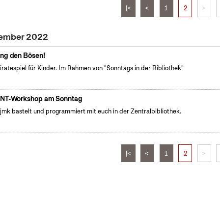
|<
<
1
2
>
vember 2022
ng den Bösen!
iratespiel für Kinder. Im Rahmen von "Sonntags in der Bibliothek"
NT-Workshop am Sonntag
fjmk bastelt und programmiert mit euch in der Zentralbibliothek.
|<
<
1
2
>