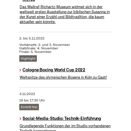
Das Wallraf-Richartz-Museum widmet sich in der
weltweit ersten Ausstellung zur biblischen Susanna in
der Kunst einer Erzähl-und Bildtradition, die kaum
aktueller sein könnte.
2.
bis
5.11.2022
Vorkämpfe: 2. und 3. November
Halbfinale: 4. November
Finale: 5. November
Highlight
Cologne Boxing World Cup 2022
Weltspitze des olympischen Boxens in Köln zu Gast!
3.11.2022
16 bis 17:30 Uhr
Eintritt frei
Social-Media-Studio: Technik-Einführung
Grundlegende Funktionen der im Studio vorhandenen
Technik kennenlernen.