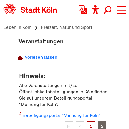
zum Inhalt springen
Leben in Köln
Freizeit, Natur und Sport
Veranstaltungen
Vorlesen lassen
Hinweis:
Alle Veranstaltungen mit/zu
Öffentlichkeitsbeteiligungen in Köln finden
Sie auf unserem Beteiligungsportal
"Meinung für Köln".
Beteiligungsportal "Meinung für Köln"
|<
<
1
2