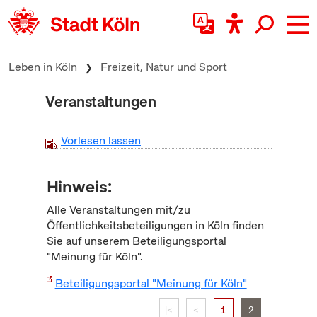
zum Inhalt springen
Leben in Köln
Freizeit, Natur und Sport
Veranstaltungen
Vorlesen lassen
Hinweis:
Alle Veranstaltungen mit/zu
Öffentlichkeitsbeteiligungen in Köln finden
Sie auf unserem Beteiligungsportal
"Meinung für Köln".
Beteiligungsportal "Meinung für Köln"
|<
<
1
2