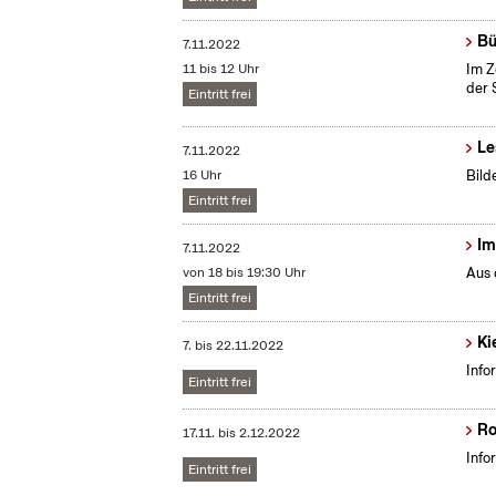
Bü
7.11.2022
11 bis 12 Uhr
Im Z
der 
Eintritt frei
Le
7.11.2022
16 Uhr
Bild
Eintritt frei
Im
7.11.2022
von 18 bis 19:30 Uhr
Aus 
Eintritt frei
Ki
7.
bis
22.11.2022
Info
Eintritt frei
Ro
17.11.
bis
2.12.2022
Info
Eintritt frei