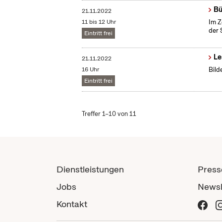
Bü
21.11.2022
11 bis 12 Uhr
Im Z
der 
Eintritt frei
Le
21.11.2022
16 Uhr
Bild
Eintritt frei
Treffer 1–10 von 11
Dienstleistungen
Press
Jobs
Newsl
Kontakt