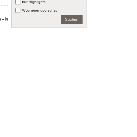
nur Highlights
Wochenendvorschau
 – in
Suchen