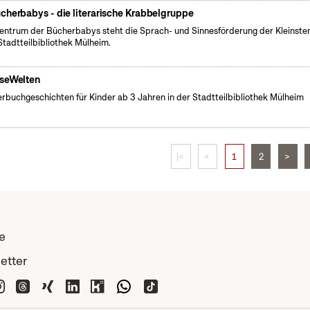
cherbabys - die literarische Krabbelgruppe
entrum der Bücherbabys steht die Sprach- und Sinnesförderung der Kleinsten
Stadtteilbibliothek Mülheim.
seWelten
erbuchgeschichten für Kinder ab 3 Jahren in der Stadtteilbibliothek Mülheim
|<
<
1
2
>
e
etter