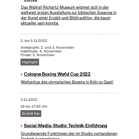
Das Wallraf-Richartz-Museum widmet sich in der
weltweit ersten Ausstellung zur biblischen Susanna in
der Kunst einer Erzähl-und Bildtradition, die kaum
aktueller sein könnte.
2.
bis
5.11.2022
Vorkämpfe: 2. und 3. November
Halbfinale: 4. November
Finale: 5. November
Highlight
Cologne Boxing World Cup 2022
Weltspitze des olympischen Boxens in Köln zu Gast!
3.11.2022
16 bis 17:30 Uhr
Eintritt frei
Social-Media-Studio: Technik-Einführung
Grundlegende Funktionen der im Studio vorhandenen
Technik kennenlernen.