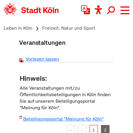
zum Inhalt springen
Leben in Köln
Freizeit, Natur und Sport
Veranstaltungen
Vorlesen lassen
Hinweis:
Alle Veranstaltungen mit/zu
Öffentlichkeitsbeteiligungen in Köln finden
Sie auf unserem Beteiligungsportal
"Meinung für Köln".
Beteiligungsportal "Meinung für Köln"
|<
<
1
2