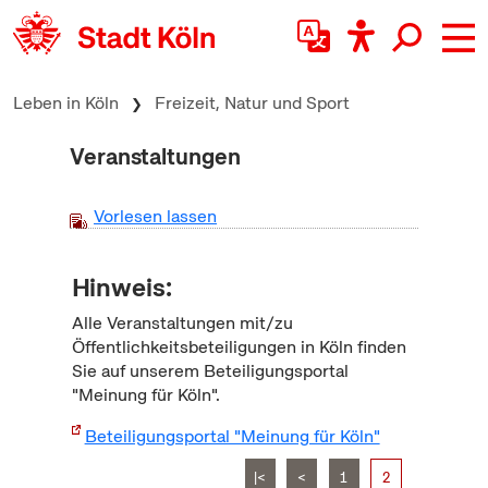
zum Inhalt springen
Leben in Köln
Freizeit, Natur und Sport
Veranstaltungen
Vorlesen lassen
Hinweis:
Alle Veranstaltungen mit/zu
Öffentlichkeitsbeteiligungen in Köln finden
Sie auf unserem Beteiligungsportal
"Meinung für Köln".
Beteiligungsportal "Meinung für Köln"
|<
<
1
2