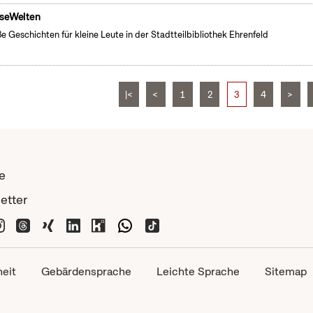
seWelten
e Geschichten für kleine Leute in der Stadtteilbibliothek Ehrenfeld
|<
<
1
2
3
4
>
e
etter
heit
Gebärdensprache
Leichte Sprache
Sitemap