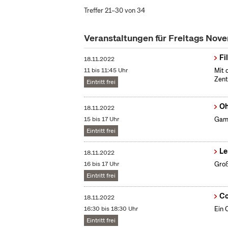
Treffer 21–30 von 34
Veranstaltungen für Freitags No
Fi
18.11.2022
11 bis 11:45 Uhr
Mit 
Zent
Eintritt frei
Oh
18.11.2022
15 bis 17 Uhr
Gami
Eintritt frei
Le
18.11.2022
16 bis 17 Uhr
Groß
Eintritt frei
Co
18.11.2022
16:30 bis 18:30 Uhr
Ein 
Eintritt frei