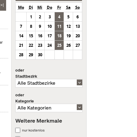
>|
Mo
Di
Mi
Do
Fr
Sa
So
1
2
3
4
5
6
7
8
9
10
11
12
13
14
15
16
17
18
19
20
er
21
22
23
24
25
26
27
28
29
30
oder
.
Stadtbezirk
oder
Kategorie
Weitere Merkmale
nur kostenlos