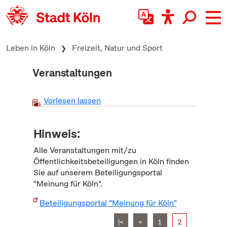
zum Inhalt springen
Leben in Köln
Freizeit, Natur und Sport
Veranstaltungen
Vorlesen lassen
Hinweis:
Alle Veranstaltungen mit/zu
Öffentlichkeitsbeteiligungen in Köln finden
Sie auf unserem Beteiligungsportal
"Meinung für Köln".
Beteiligungsportal "Meinung für Köln"
|<
<
1
2