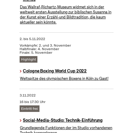
Das Wallraf-Richartz-Museum widmet sich in der
weltweit ersten Ausstellung zur biblischen Susanna in
der Kunst einer Erzähl-und Bildtradition, die kaum
aktueller sein könnte.
2.
bis
5.11.2022
Vorkämpfe: 2. und 3. November
Halbfinale: 4. November
Finale: 5. November
Highlight
Cologne Boxing World Cup 2022
Weltspitze des olympischen Boxens in Köln zu Gast!
3.11.2022
16 bis 17:30 Uhr
Eintritt frei
Social-Media-Studio: Technik-Einführung
Grundlegende Funktionen der im Studio vorhandenen
Technik kennenlernen.