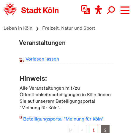
zum Inhalt springen
Leben in Köln
Freizeit, Natur und Sport
Veranstaltungen
Vorlesen lassen
Hinweis:
Alle Veranstaltungen mit/zu
Öffentlichkeitsbeteiligungen in Köln finden
Sie auf unserem Beteiligungsportal
"Meinung für Köln".
Beteiligungsportal "Meinung für Köln"
|<
<
1
2