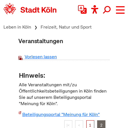
zum Inhalt springen
Leben in Köln
Freizeit, Natur und Sport
Veranstaltungen
Vorlesen lassen
Hinweis:
Alle Veranstaltungen mit/zu
Öffentlichkeitsbeteiligungen in Köln finden
Sie auf unserem Beteiligungsportal
"Meinung für Köln".
Beteiligungsportal "Meinung für Köln"
|<
<
1
2