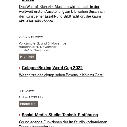
Das Wallraf-Richartz-Museum widmet sich in der
weltweit ersten Ausstellung zur biblischen Susanna in
der Kunst einer Erzähl-und Bildtradition, die kaum
aktueller sein könnte.
2.
bis
5.11.2022
Vorkämpfe: 2. und 3. November
Halbfinale: 4. November
Finale: 5. November
Highlight
Cologne Boxing World Cup 2022
Weltspitze des olympischen Boxens in Köln zu Gast!
3.11.2022
16 bis 17:30 Uhr
Eintritt frei
Social-Media-Studio: Technik-Einführung
Grundlegende Funktionen der im Studio vorhandenen
Technik kennenlernen.