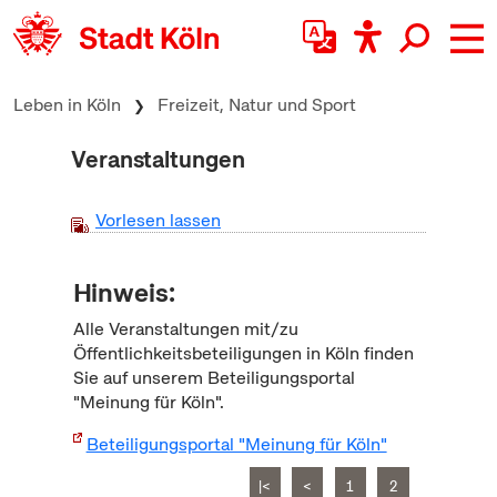
zum Inhalt springen
Leben in Köln
Freizeit, Natur und Sport
Veranstaltungen
Vorlesen lassen
Hinweis:
Alle Veranstaltungen mit/zu
Öffentlichkeitsbeteiligungen in Köln finden
Sie auf unserem Beteiligungsportal
"Meinung für Köln".
Beteiligungsportal "Meinung für Köln"
|<
<
1
2