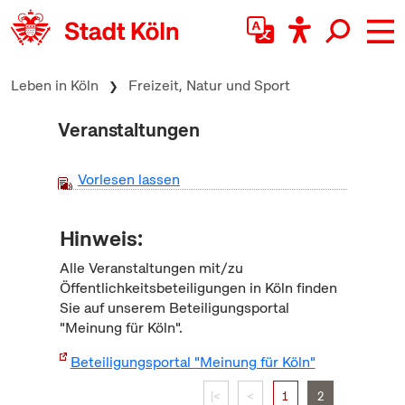
zum Inhalt springen
Leben in Köln
Freizeit, Natur und Sport
Veranstaltungen
Vorlesen lassen
Hinweis:
Alle Veranstaltungen mit/zu
Öffentlichkeitsbeteiligungen in Köln finden
Sie auf unserem Beteiligungsportal
"Meinung für Köln".
Beteiligungsportal "Meinung für Köln"
|<
<
1
2