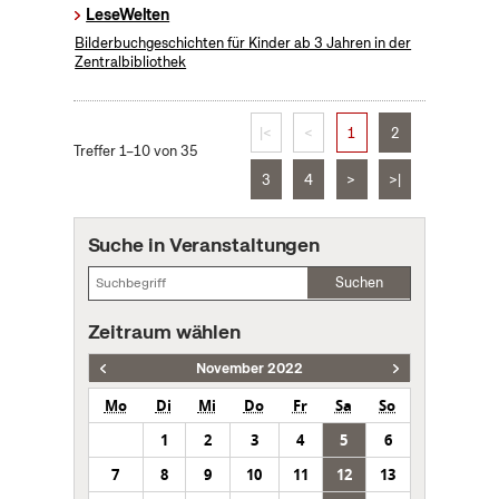
LeseWelten
Bilderbuchgeschichten für Kinder ab 3 Jahren in der
Zentralbibliothek
|<
<
1
2
Treffer 1–10 von 35
3
4
>
>|
Suche in Veranstaltungen
Suchen
Zeitraum wählen
November 2022
Mo
Di
Mi
Do
Fr
Sa
So
1
2
3
4
5
6
7
8
9
10
11
12
13