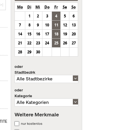
>|
Mo
Di
Mi
Do
Fr
Sa
So
1
2
3
4
5
6
7
8
9
10
11
12
13
14
15
16
17
18
19
20
21
22
23
24
25
26
27
28
29
30
oder
Stadtbezirk
oder
Kategorie
Weitere Merkmale
ETITE
nur kostenlos