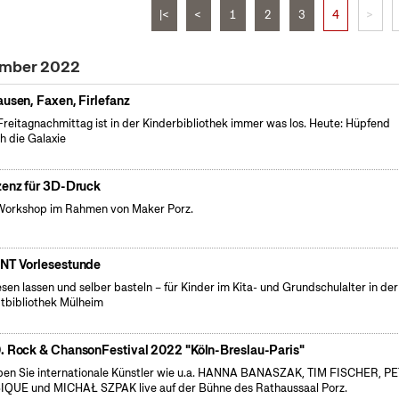
|<
<
1
2
3
4
>
vember 2022
ausen, Faxen, Firlefanz
reitagnachmittag ist in der Kinderbibliothek immer was los. Heute: Hüpfend
h die Galaxie
zenz für 3D-Druck
Workshop im Rahmen von Maker Porz.
NT Vorlesestunde
esen lassen und selber basteln – für Kinder im Kita- und Grundschulalter in der
tbibliothek Mülheim
. Rock & ChansonFestival 2022 "Köln-Breslau-Paris"
ben Sie internationale Künstler wie u.a. HANNA BANASZAK, TIM FISCHER, P
QUE und MICHAŁ SZPAK live auf der Bühne des Rathaussaal Porz.