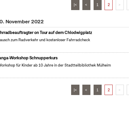
|<
<
1
2
>
 10. November 2022
hrradbeauftragter on Tour auf dem Chlodwigplatz
ausch zum Radverkehr und kostenloser Fahrradcheck
nga-Workshop Schnupperkurs
Workshop für Kinder ab 10 Jahre in der Stadtteilbibliothek Mülheim
|<
<
1
2
>