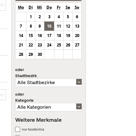
>|
Mo
Di
Mi
Do
Fr
Sa
So
1
2
3
4
5
6
7
8
9
10
11
12
13
14
15
16
17
18
19
20
21
22
23
24
25
26
27
28
29
30
oder
Stadtbezirk
oder
>|
Kategorie
Weitere Merkmale
nur kostenlos