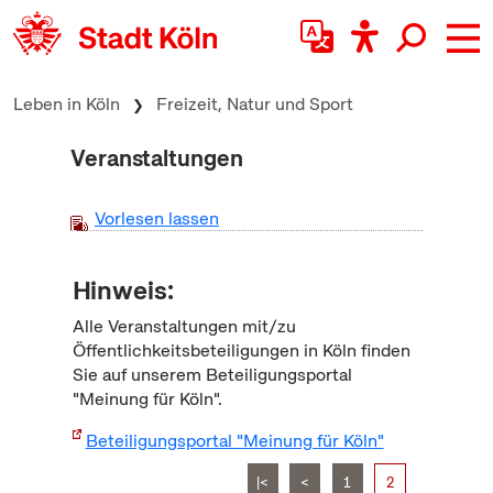
zum Inhalt springen
Leben in Köln
Freizeit, Natur und Sport
Veranstaltungen
Vorlesen lassen
Hinweis:
Alle Veranstaltungen mit/zu
Öffentlichkeitsbeteiligungen in Köln finden
Sie auf unserem Beteiligungsportal
"Meinung für Köln".
Beteiligungsportal "Meinung für Köln"
|<
<
1
2