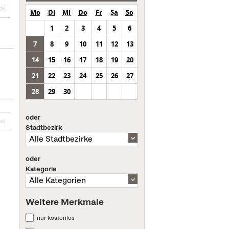
>|
Mo
Di
Mi
Do
Fr
Sa
So
1
2
3
4
5
6
7
8
9
10
11
12
13
14
15
16
17
18
19
20
21
22
23
24
25
26
27
28
29
30
oder
>|
Stadtbezirk
oder
Kategorie
Weitere Merkmale
nur kostenlos