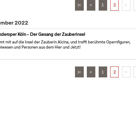
|<
<
1
2
>
vember 2022
nderoper Köln – Der Gesang der Zauberinsel
t mit auf die Insel der Zauberin Alcina, und trefft berühmte Opernfiguren,
lwesen und Personen aus dem Hier und Jetzt!
|<
<
1
2
>