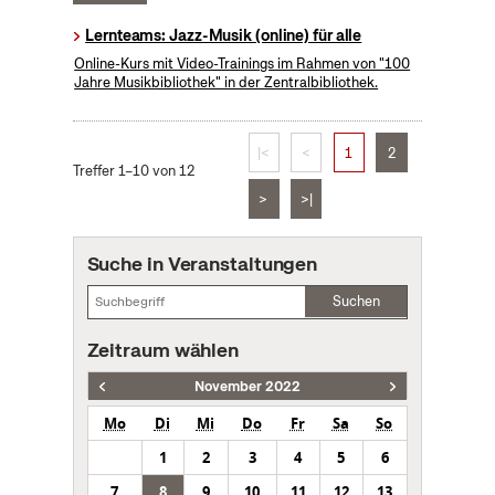
Lernteams: Jazz-Musik (online) für alle
Online-Kurs mit Video-Trainings im Rahmen von "100
Jahre Musikbibliothek" in der Zentralbibliothek.
|<
<
1
2
Treffer 1–10 von 12
>
>|
Suche in Veranstaltungen
Suchen
Zeitraum wählen
November 2022
Mo
Di
Mi
Do
Fr
Sa
So
1
2
3
4
5
6
7
8
9
10
11
12
13