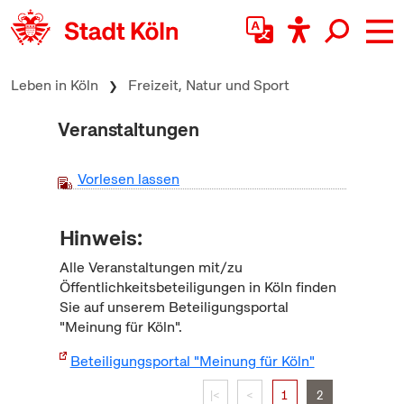
zum Inhalt springen
Leben in Köln
Freizeit, Natur und Sport
Veranstaltungen
Vorlesen lassen
Hinweis:
Alle Veranstaltungen mit/zu
Öffentlichkeitsbeteiligungen in Köln finden
Sie auf unserem Beteiligungsportal
"Meinung für Köln".
Beteiligungsportal "Meinung für Köln"
|<
<
1
2