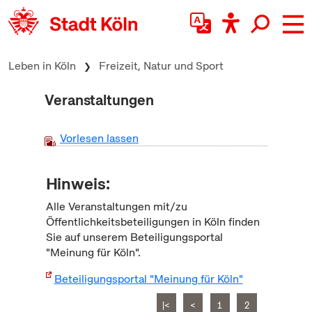
zum Inhalt springen
Leben in Köln
Freizeit, Natur und Sport
Veranstaltungen
Vorlesen lassen
Hinweis:
Alle Veranstaltungen mit/zu
Öffentlichkeitsbeteiligungen in Köln finden
Sie auf unserem Beteiligungsportal
"Meinung für Köln".
Beteiligungsportal "Meinung für Köln"
|<
<
1
2