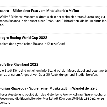
sanna – Bilder einer Frau vom Mittelalter bis MeToo
Wallraf-Richartz-Museum widmet sich in der weltweit ersten Ausstellung zur
ischen Susanna in der Kunst einer Erzähl-und Bildtradition, die kaum aktueller 
te.
logne Boxing World Cup 2022
spitze des olympischen Boxens in Köln zu Gast!
rufe live Rheinland 2022
 die Stadt Köln, sind mit einem Info-Stand bei der Messe dabei und beantwort
en zu unserem Angebot von über 30 Ausbildungs- und Studienberufen.
lonian Rhapsody - Spuren einer Musikstadt im Wandel der Zeit
dieser Ausstellung begibt sich das Historische Archiv Köln auf Spurensuche, u
Wesen und die Eigenheiten der Musikstadt Köln von 1945 bis 1990 näher zu
uchten.