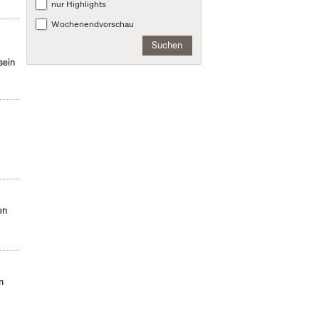
nur Highlights
Wochenendvorschau
Suchen
sein
en
m