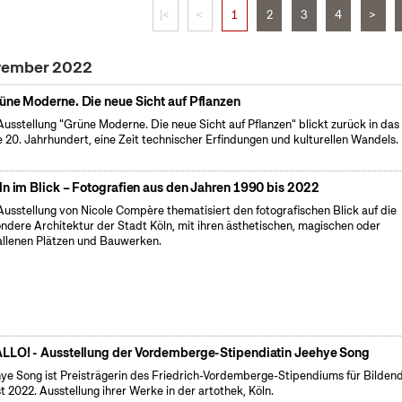
|<
<
1
2
3
4
>
ovember 2022
üne Moderne. Die neue Sicht auf Pflanzen
Ausstellung "Grüne Moderne. Die neue Sicht auf Pflanzen" blickt zurück in das
e 20. Jahrhundert, eine Zeit technischer Erfindungen und kulturellen Wandels.
ln im Blick – Fotografien aus den Jahren 1990 bis 2022
Ausstellung von Nicole Compère thematisiert den fotografischen Blick auf die
ndere Architektur der Stadt Köln, mit ihren ästhetischen, magischen oder
allenen Plätzen und Bauwerken.
LLO! - Ausstellung der Vordemberge-Stipendiatin Jeehye Song
ye Song ist Preisträgerin des Friedrich-Vordemberge-Stipendiums für Bilden
t 2022. Ausstellung ihrer Werke in der artothek, Köln.