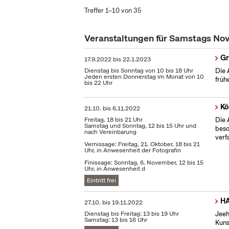
Treffer 1–10 von 35
Veranstaltungen für Samstags N
Gr
17.9.2022
bis
22.1.2023
Dienstag bis Sonntag von 10 bis 18 Uhr
Die 
Jeden ersten Donnerstag im Monat von 10
früh
bis 22 Uhr
Kö
21.10.
bis
6.11.2022
Freitag, 18 bis 21 Uhr
Die 
Samstag und Sonntag, 12 bis 15 Uhr und
beso
nach Vereinbarung
verf
Vernissage: Freitag, 21. Oktober, 18 bis 21
Uhr, in Anwesenheit der Fotografin
Finissage: Sonntag, 6. November, 12 bis 15
Uhr, in Anwesenheit d
Eintritt frei
HA
27.10.
bis
19.11.2022
Dienstag bis Freitag: 13 bis 19 Uhr
Jeeh
Samstag: 13 bis 16 Uhr
Kuns