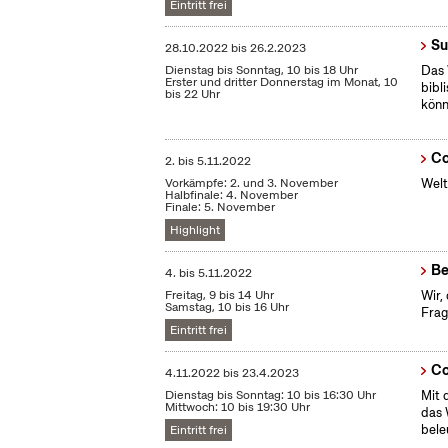
Eintritt frei
Su
28.10.2022
bis
26.2.2023
Dienstag bis Sonntag, 10 bis 18 Uhr
Das 
Erster und dritter Donnerstag im Monat, 10
bibl
bis 22 Uhr
könn
Co
2.
bis
5.11.2022
Vorkämpfe: 2. und 3. November
Welt
Halbfinale: 4. November
Finale: 5. November
Highlight
Be
4.
bis
5.11.2022
Freitag, 9 bis 14 Uhr
Wir,
Samstag, 10 bis 16 Uhr
Frag
Eintritt frei
Co
4.11.2022
bis
23.4.2023
Dienstag bis Sonntag: 10 bis 16:30 Uhr
Mit 
Mittwoch: 10 bis 19:30 Uhr
das 
bele
Eintritt frei